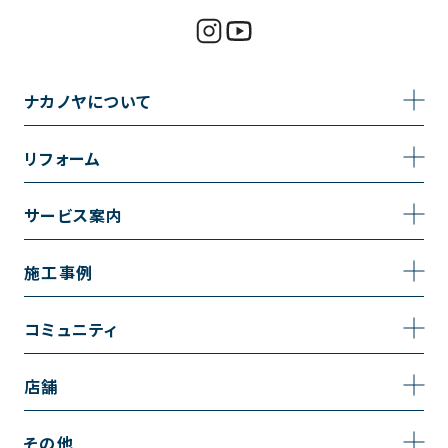
ナカノヤについて
事業内容
リフォーム
企業情報
トイレのリフォーム
サービス案内
採用情報
お風呂のリフォーム
サービスの流れ
施工事例
コーポレートサイト
キッチンのリフォーム
相談室・よくある質問
施工事例一覧
コミュニティ
洗面台のリフォーム
トイレの施工事例
コミュニティ
店舗
リノベーション
お風呂の施工事例
アルブル通信
越谷店
内装のリフォーム
その他