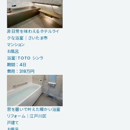
非日常を味わえるホテルライ
クな浴室｜さいたま市
マンション
お風呂
浴室：TOTO シンラ
期間 ： 4日
費用 ： 319万円
窓を塞いで叶えた暖かい浴室
リフォーム｜江戸川区
戸建て
お風呂