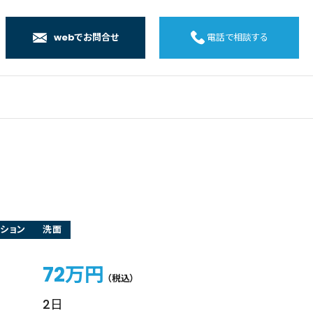
webでお問合せ
電話で相談する
店
店
店
橋店
ション
洗面
72万円
（税込）
2日