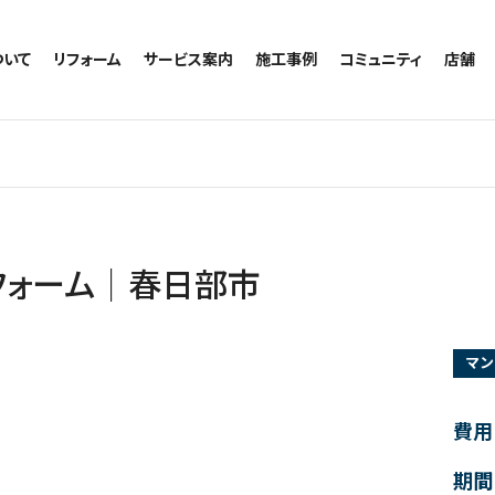
ついて
リフォーム
サービス案内
施工事例
コミュニティ
店舗
トイレのリフォーム
サービスの流れ
施工事例一覧
コミュニティ
越谷
お風呂のリフォーム
相談室・よくある質問
トイレの施工事例
アルブル通信
墨田
キッチンのリフォーム
お風呂の施工事例
お知らせ
浦和
洗面台のリフォーム
キッチンの施工事例
ブログ
日本
リノベーション
洗面の施工事例
お客様の声
内装のリフォーム
協力会社様専用
フォーム｜春日部市
水回りのリフォーム
外壁のリフォーム
マン
窓のリフォーム
玄関のリフォーム
費用
期間