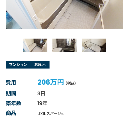
マンション
お風呂
206万円
費用
（税込）
期間
3日
築年数
19年
商品
LIXIL スパージュ