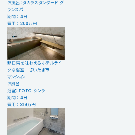
お風呂：タカラスタンダード グ
ランスパ
期間 ： 4日
費用 ： 200万円
非日常を味わえるホテルライ
クな浴室｜さいたま市
マンション
お風呂
浴室：TOTO シンラ
期間 ： 4日
費用 ： 319万円