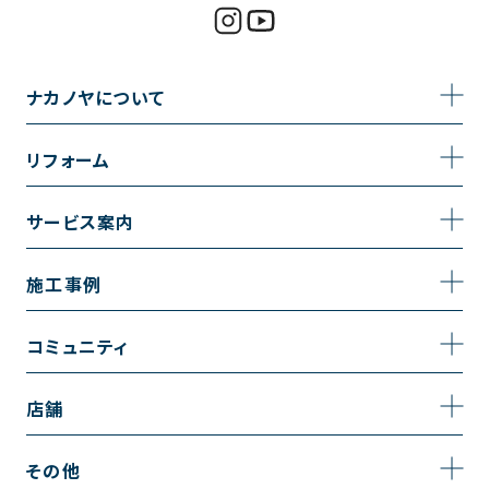
ナカノヤについて
事業内容
リフォーム
企業情報
トイレのリフォーム
サービス案内
採用情報
お風呂のリフォーム
サービスの流れ
施工事例
コーポレートサイト
キッチンのリフォーム
相談室・よくある質問
施工事例一覧
コミュニティ
洗面台のリフォーム
トイレの施工事例
コミュニティ
店舗
リノベーション
お風呂の施工事例
アルブル通信
越谷店
内装のリフォーム
その他