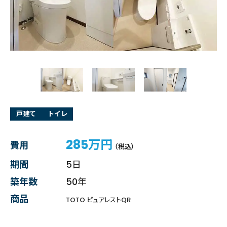
戸建て
トイレ
285万円
費用
（税込）
期間
5日
築年数
50年
商品
TOTO ピュアレストQR