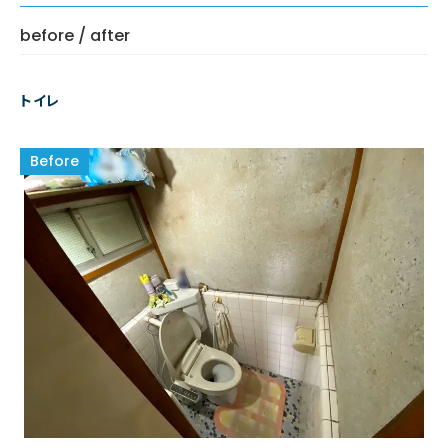
before / after
トイレ