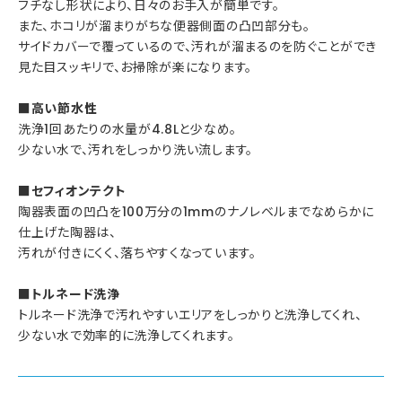
フチなし形状により、日々のお手入が簡単です。
また、ホコリが溜まりがちな便器側面の凸凹部分も。
サイドカバーで覆っているので、汚れが溜まるのを防ぐことができ
見た目スッキリで、お掃除が楽になります。
■高い節水性
洗浄1回あたりの水量が4.8Lと少なめ。
少ない水で、汚れをしっかり洗い流します。
■セフィオンテクト
陶器表面の凹凸を100万分の1mmのナノレベルまでなめらかに
仕上げた陶器は、
汚れが付きにくく、落ちやすくなっています。
■トルネード洗浄
トルネード洗浄で汚れやすいエリアをしっかりと洗浄してくれ、
少ない水で効率的に洗浄してくれます。