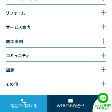
事業内容
リフォーム
企業情報
トイレのリフォーム
サービス案内
採用情報
お風呂のリフォーム
サービスの流れ
施工事例
コーポレートサイト
キッチンのリフォーム
相談室・よくある質問
施工事例一覧
コミュニティ
洗面台のリフォーム
トイレの施工事例
コミュニティ
店舗
リノベーション
お風呂の施工事例
アルブル通信
越谷店
内装のリフォーム
その他
キッチンの施工事例
お知らせ
墨田店
水回りのリフォーム
お問い合わせ
洗面の施工事例
ブログ
浦和店
電話で相談する
WEBでお問合せ
LINEで見積り
外壁のリフォーム
サイトポリシー
＆お問合せ