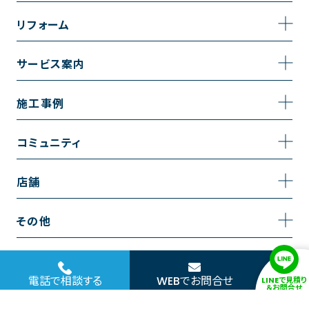
事業内容
リフォーム
企業情報
トイレのリフォーム
サービス案内
採用情報
お風呂のリフォーム
サービスの流れ
施工事例
コーポレートサイト
キッチンのリフォーム
相談室・よくある質問
施工事例一覧
コミュニティ
洗面台のリフォーム
トイレの施工事例
コミュニティ
店舗
リノベーション
お風呂の施工事例
アルブル通信
越谷店
内装のリフォーム
その他
キッチンの施工事例
お知らせ
墨田店
水回りのリフォーム
お問い合わせ
洗面の施工事例
ブログ
浦和店
電話で相談する
WEBでお問合せ
LINEで見積り
外壁のリフォーム
サイトポリシー
＆お問合せ
お客様の声