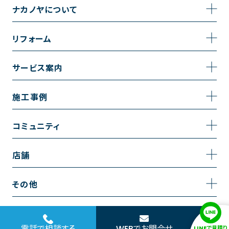
ナカノヤについて
事業内容
リフォーム
企業情報
トイレのリフォーム
サービス案内
採用情報
お風呂のリフォーム
サービスの流れ
施工事例
コーポレートサイト
キッチンのリフォーム
相談室・よくある質問
施工事例一覧
コミュニティ
洗面台のリフォーム
トイレの施工事例
コミュニティ
店舗
リノベーション
お風呂の施工事例
アルブル通信
越谷店
内装のリフォーム
その他
キッチンの施工事例
お知らせ
墨田店
水回りのリフォーム
お問い合わせ
洗面の施工事例
ブログ
浦和店
電話で相談する
WEBでお問合せ
LINEで見積り