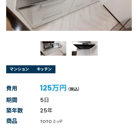
マンション
キッチン
125万円
費用
（税込）
期間
5日
築年数
25年
商品
TOTO ミッテ