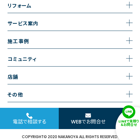
事業内容
リフォーム
企業情報
トイレのリフォーム
サービス案内
採用情報
お風呂のリフォーム
サービスの流れ
施工事例
コーポレートサイト
キッチンのリフォーム
相談室・よくある質問
施工事例一覧
コミュニティ
洗面台のリフォーム
トイレの施工事例
コミュニティ
店舗
リノベーション
お風呂の施工事例
アルブル通信
越谷店
内装のリフォーム
その他
キッチンの施工事例
お知らせ
墨田店
水回りのリフォーム
お問い合わせ
洗面の施工事例
ブログ
浦和店
電話で相談する
WEBでお問合せ
LINEで見積り
外壁のリフォーム
サイトポリシー
＆お問合せ
お客様の声
日本橋店
COPYRIGHT© 2020 NAKANOYA ALL RIGHTS RESERVED.
窓のリフォーム
協力会社様専用お問い合わせフォーム