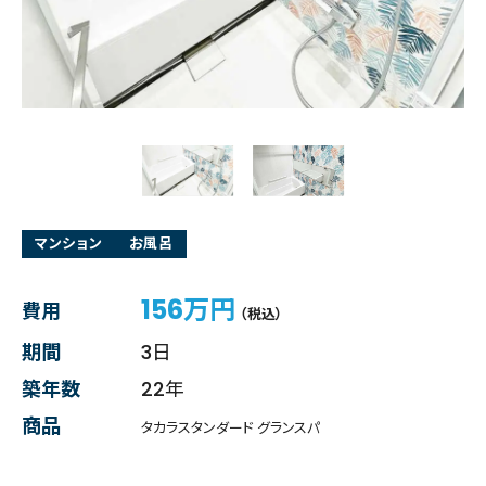
マンション
お風呂
156万円
費用
（税込）
期間
3日
築年数
22年
商品
タカラスタンダード グランスパ