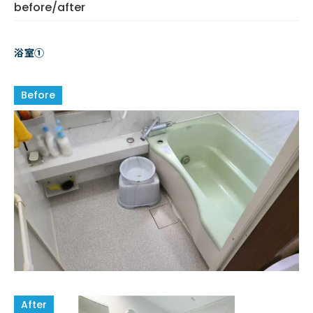
before/after
浴室①