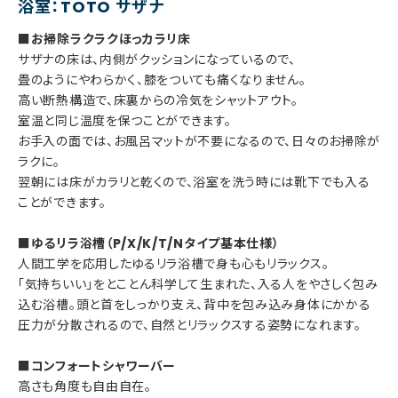
浴室：TOTO サザナ
■お掃除ラクラクほっカラリ床
サザナの床は、内側がクッションになっているので、
畳のようにやわらかく、膝をついても痛くなりません。
高い断熱構造で、床裏からの冷気をシャットアウト。
室温と同じ温度を保つことができます。
お手入の面では、お風呂マットが不要になるので、日々のお掃除が
ラクに。
翌朝には床がカラリと乾くので、浴室を洗う時には靴下でも入る
ことができます。
■ゆるリラ浴槽（P/X/K/T/Nタイプ基本仕様）
人間工学を応用したゆるリラ浴槽で身も心もリラックス。
「気持ちいい」をとことん科学して生まれた、入る人をやさしく包み
込む浴槽。頭と首をしっかり支え、背中を包み込み身体にかかる
圧力が分散されるので、自然とリラックスする姿勢になれます。
■コンフォートシャワーバー
高さも角度も自由自在。