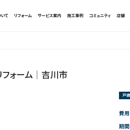
ついて
リフォーム
サービス案内
施工事例
コミュニティ
店舗
トイレのリフォーム
サービスの流れ
施工事例一覧
コミュニティ
越谷
お風呂のリフォーム
相談室・よくある質問
トイレの施工事例
アルブル通信
墨田
キッチンのリフォーム
お風呂の施工事例
お知らせ
浦和
洗面台のリフォーム
キッチンの施工事例
ブログ
日本
リノベーション
洗面の施工事例
お客様の声
内装のリフォーム
協力会社様専用
リフォーム｜吉川市
水回りのリフォーム
外壁のリフォーム
戸
窓のリフォーム
玄関のリフォーム
費用
期間