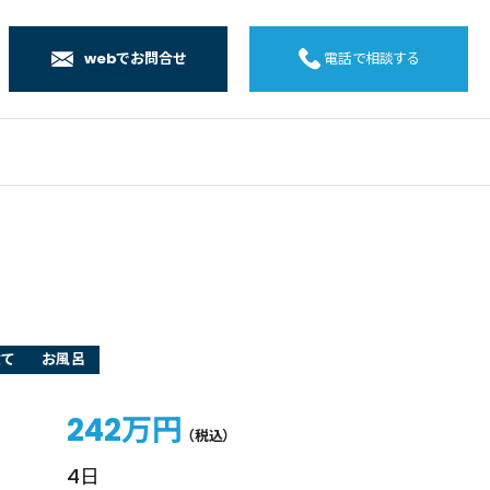
webでお問合せ
電話で相談する
店
店
店
橋店
建て
お風呂
242万円
（税込）
4日