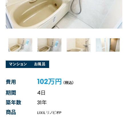
マンション
お風呂
102万円
費用
（税込）
期間
4日
築年数
31年
商品
LIXIL リノビオP