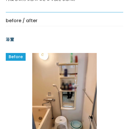
before / after
浴室