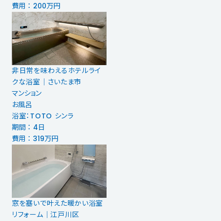
費用 ： 200万円
非日常を味わえるホテルライ
クな浴室｜さいたま市
マンション
お風呂
浴室：TOTO シンラ
期間 ： 4日
費用 ： 319万円
窓を塞いで叶えた暖かい浴室
リフォーム｜江戸川区