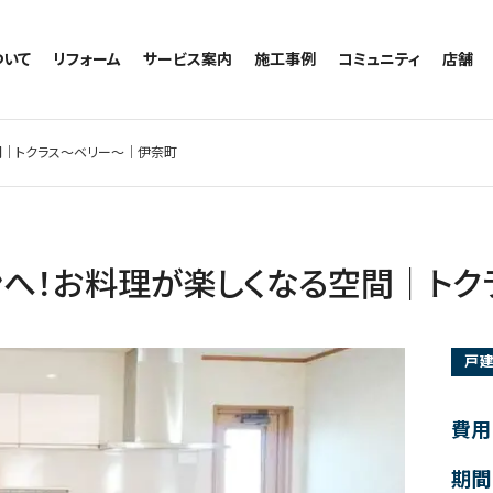
ついて
リフォーム
サービス案内
施工事例
コミュニティ
店舗
トイレのリフォーム
サービスの流れ
施工事例一覧
コミュニティ
越谷
お風呂のリフォーム
相談室・よくある質問
トイレの施工事例
アルブル通信
墨田
間｜トクラス～ベリー～｜伊奈町
キッチンのリフォーム
お風呂の施工事例
お知らせ
浦和
洗面台のリフォーム
キッチンの施工事例
ブログ
日本
リノベーション
洗面の施工事例
お客様の声
内装のリフォーム
協力会社様専用
ンへ！お料理が楽しくなる空間｜ト
水回りのリフォーム
外壁のリフォーム
戸
窓のリフォーム
玄関のリフォーム
費用
期間