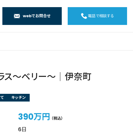
webでお問合せ
電話で相談する
店
店
店
橋店
クラス～ベリー～｜伊奈町
建て
キッチン
390万円
（税込）
6日