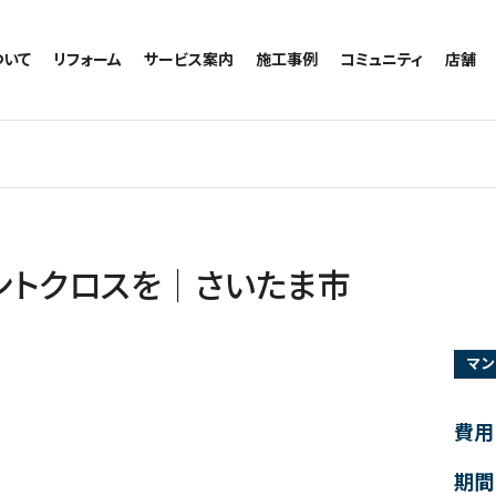
ついて
リフォーム
サービス案内
施工事例
コミュニティ
店舗
トイレのリフォーム
サービスの流れ
施工事例一覧
コミュニティ
越谷
お風呂のリフォーム
相談室・よくある質問
トイレの施工事例
アルブル通信
墨田
キッチンのリフォーム
お風呂の施工事例
お知らせ
浦和
洗面台のリフォーム
キッチンの施工事例
ブログ
日本
リノベーション
洗面の施工事例
お客様の声
内装のリフォーム
協力会社様専用
ントクロスを｜さいたま市
水回りのリフォーム
外壁のリフォーム
マン
窓のリフォーム
玄関のリフォーム
費用
期間