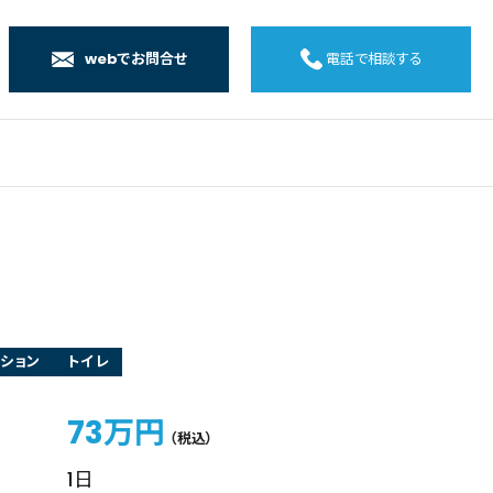
webでお問合せ
電話で相談する
店
店
店
橋店
ション
トイレ
73万円
（税込）
1日