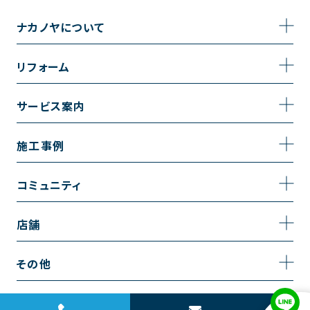
ナカノヤについて
事業内容
リフォーム
企業情報
トイレのリフォーム
サービス案内
採用情報
お風呂のリフォーム
サービスの流れ
施工事例
コーポレートサイト
キッチンのリフォーム
相談室・よくある質問
施工事例一覧
コミュニティ
洗面台のリフォーム
トイレの施工事例
コミュニティ
店舗
リノベーション
お風呂の施工事例
アルブル通信
越谷店
内装のリフォーム
その他
キッチンの施工事例
お知らせ
墨田店
水回りのリフォーム
お問い合わせ
洗面の施工事例