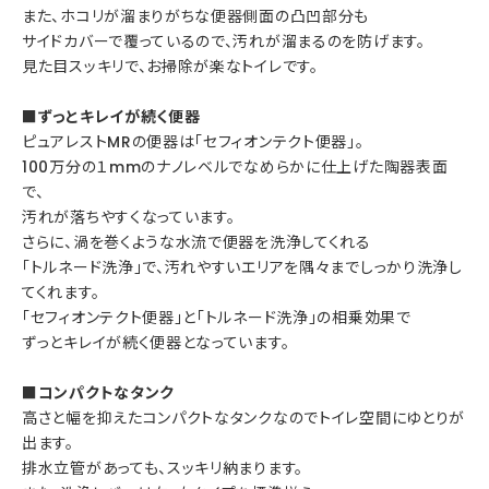
また、ホコリが溜まりがちな便器側面の凸凹部分も
サイドカバーで覆っているので、汚れが溜まるのを防げます。
見た目スッキリで、お掃除が楽なトイレです。
■ずっとキレイが続く便器
ピュアレストMRの便器は「セフィオンテクト便器」。
100万分の１mmのナノレベルでなめらかに仕上げた陶器表面
で、
汚れが落ちやすくなっています。
さらに、渦を巻くような水流で便器を洗浄してくれる
「トルネード洗浄」で、汚れやすいエリアを隅々までしっかり洗浄し
てくれます。
「セフィオンテクト便器」と「トルネード洗浄」の相乗効果で
ずっとキレイが続く便器となっています。
■コンパクトなタンク
高さと幅を抑えたコンパクトなタンクなのでトイレ空間にゆとりが
出ます。
排水立管があっても、スッキリ納まります。