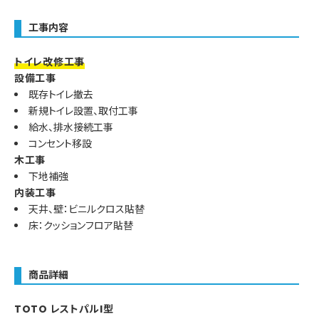
工事内容
トイレ改修工事
設備工事
既存トイレ撤去
新規トイレ設置、取付工事
給水、排水接続工事
コンセント移設
木工事
下地補強
内装工事
天井、壁：ビニルクロス貼替
床：クッションフロア貼替
商品詳細
TOTO レストパルI型