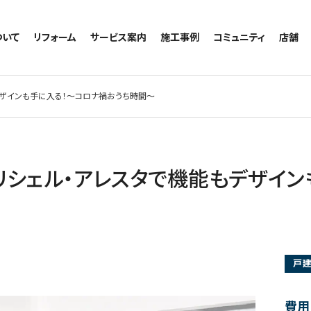
ついて
リフォーム
サービス案内
施工事例
コミュニティ
店舗
トイレのリフォーム
サービスの流れ
施工事例一覧
コミュニティ
越谷
お風呂のリフォーム
相談室・よくある質問
トイレの施工事例
アルブル通信
墨田
デザインも手に入る！～コロナ禍おうち時間～
キッチンのリフォーム
お風呂の施工事例
お知らせ
浦和
洗面台のリフォーム
キッチンの施工事例
ブログ
日本
リノベーション
洗面の施工事例
お客様の声
内装のリフォーム
協力会社様専用
リシェル・アレスタで機能もデザイ
水回りのリフォーム
外壁のリフォーム
窓のリフォーム
玄関のリフォーム
戸
費用