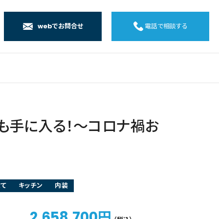
webでお問合せ
電話で相談する
店
店
店
橋店
ンも手に入る！～コロナ禍お
建て
キッチン
内装
2,658,700円