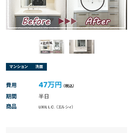
マンション
洗面
47万円
費用
（税込）
期間
半日
商品
LIXIL L.C. （エルシィ）