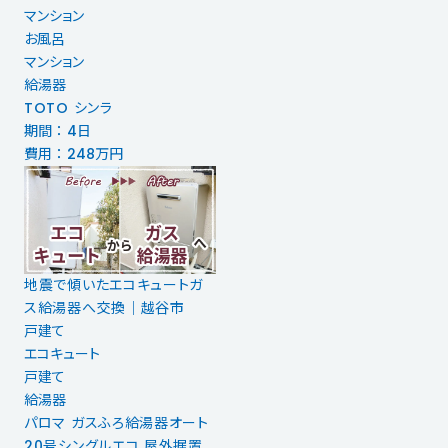
マンション
お風呂
マンション
給湯器
TOTO シンラ
期間 ： 4日
費用 ： 248万円
地震で傾いたエコキュートガ
ス給湯器へ交換｜越谷市
戸建て
エコキュート
戸建て
給湯器
パロマ ガスふろ給湯器オート
20号シングルエコ 屋外据置