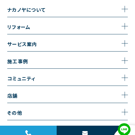
ナカノヤについて
事業内容
リフォーム
企業情報
トイレのリフォーム
サービス案内
採用情報
お風呂のリフォーム
サービスの流れ
施工事例
コーポレートサイト
キッチンのリフォーム
相談室・よくある質問
施工事例一覧
コミュニティ
洗面台のリフォーム
トイレの施工事例
コミュニティ
店舗
リノベーション
お風呂の施工事例
アルブル通信
越谷店
内装のリフォーム
その他
キッチンの施工事例
お知らせ
墨田店
水回りのリフォーム
お問い合わせ
洗面の施工事例