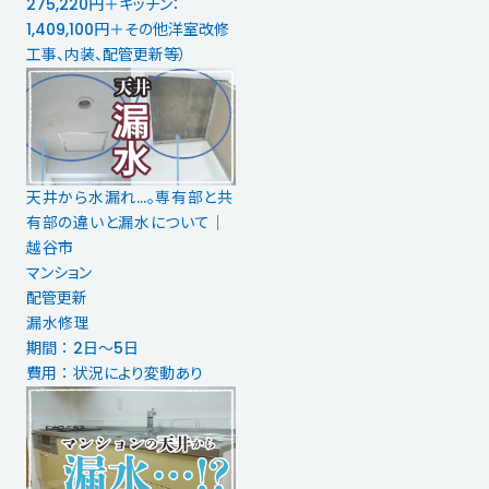
275,220円＋キッチン：
1,409,100円＋その他洋室改修
工事、内装、配管更新等）
天井から水漏れ…。専有部と共
有部の違いと漏水について｜
越谷市
マンション
配管更新
漏水修理
期間 ： 2日～5日
費用 ： 状況により変動あり