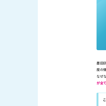
墨田
度の
なぜな
が全