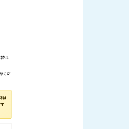
に替え
意くだ
降は
すす