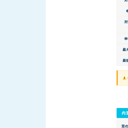
対
申
最
最
内
窓