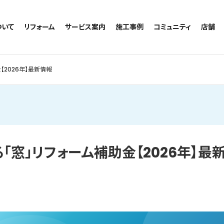
ついて
リフォーム
サービス案内
施工事例
コミュニティ
店舗
トイレのリフォーム
サービスの流れ
施工事例一覧
コミュニティ
越谷
お風呂のリフォーム
相談室・よくある質問
トイレの施工事例
アルブル通信
墨田
【2026年】最新情報
キッチンのリフォーム
お風呂の施工事例
お知らせ
浦和
洗面台のリフォーム
キッチンの施工事例
ブログ
日本
リノベーション
洗面の施工事例
お客様の声
内装のリフォーム
協力会社様専用
水回りのリフォーム
「窓」リフォーム補助金【2026年】最
外壁のリフォーム
窓のリフォーム
玄関のリフォーム