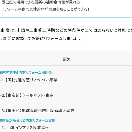
墨田区で活用できる最新の補助金情報が見れる！
リフォーム事例で具体的な補助額を知ることができる！
金制度は、申請や工事着工時期などの諸条件が当てはまらないと対象に
、事前に確認してお得にリフォームしましょう。
目次
. 墨田区で使える窓リフォーム補助金
1-1.【国】先進的窓リノベ2026事業
1-2.【東京都】クールネット・東京
1-3.【墨田区】地球温暖化防止設備導入助成
. 補助金がもらえる内窓リフォーム実例
2-1. LIXILインプラス設置事例