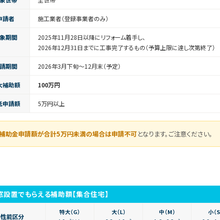
申請者
施工業者（登録事業者のみ）
象期間
2025年11月28日以降にリフォーム着手し、
2026年12月31日までに工事完了するもの（予算上限に達し次第終了）
請期間
2026年3月下旬〜12月末（予定）
大補助額
100万円
低申請額
5万円以上
補助金申請額が合計5万円未満の場合は申請不可
となります。ご注意ください。
窓設置でもらえる補助額【集合住宅】
特大（G）
大（L）
中（M）
小（S
の性能区分