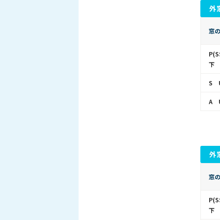
外
窓
P(
下
S 
A 
外
窓
P(
下