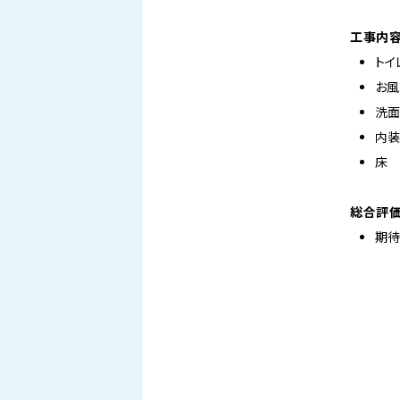
工事内
トイ
お風
洗面
内装
床
総合評
期待