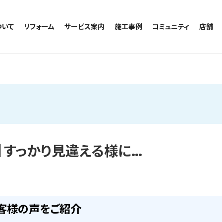
ついて
リフォーム
サービス案内
施工事例
コミュニティ
店舗
トイレのリフォーム
サービスの流れ
施工事例一覧
コミュニティ
越谷
お風呂のリフォーム
相談室・よくある質問
トイレの施工事例
アルブル通信
墨田
キッチンのリフォーム
お風呂の施工事例
お知らせ
浦和
洗面台のリフォーム
キッチンの施工事例
ブログ
日本
リノベーション
洗面の施工事例
お客様の声
内装のリフォーム
協力会社様専用
水回りのリフォーム
】すっかり見違える様に…
外壁のリフォーム
窓のリフォーム
玄関のリフォーム
客様の声をご紹介