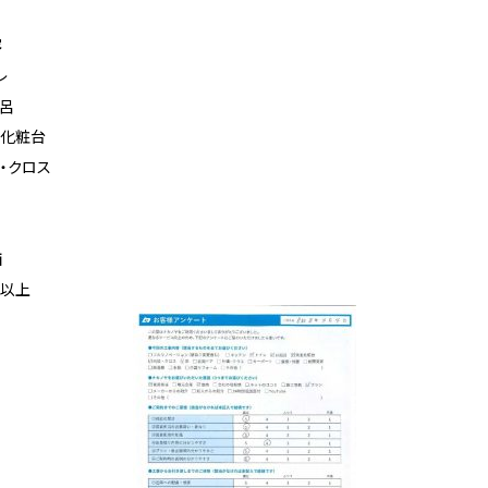
容
レ
呂
化粧台
・クロス
価
以上