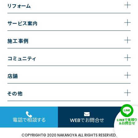
事業内容
リフォーム
企業情報
トイレのリフォーム
サービス案内
採用情報
お風呂のリフォーム
サービスの流れ
施工事例
コーポレートサイト
キッチンのリフォーム
相談室・よくある質問
施工事例一覧
コミュニティ
洗面台のリフォーム
トイレの施工事例
コミュニティ
店舗
リノベーション
お風呂の施工事例
アルブル通信
越谷店
内装のリフォーム
その他
キッチンの施工事例
お知らせ
墨田店
水回りのリフォーム
お問い合わせ
洗面の施工事例
ブログ
浦和店
電話で相談する
WEBでお問合せ
LINEで見積り
外壁のリフォーム
サイトポリシー
＆お問合せ
お客様の声
日本橋店
COPYRIGHT© 2020 NAKANOYA ALL RIGHTS RESERVED.
窓のリフォーム
協力会社様専用お問い合わせフォーム