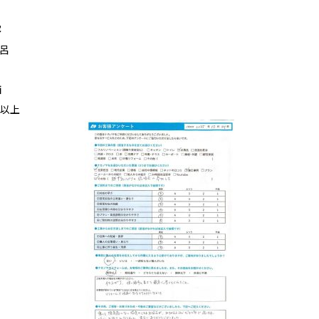
容
呂
価
以上