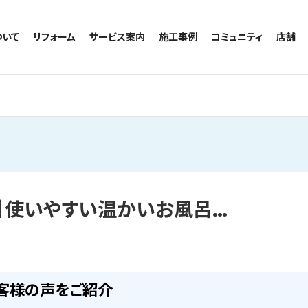
ついて
リフォーム
サービス案内
施工事例
コミュニティ
店舗
トイレのリフォーム
サービスの流れ
施工事例一覧
コミュニティ
越谷
お風呂のリフォーム
相談室・よくある質問
トイレの施工事例
アルブル通信
墨田
キッチンのリフォーム
お風呂の施工事例
お知らせ
浦和
洗面台のリフォーム
キッチンの施工事例
ブログ
日本
リノベーション
洗面の施工事例
お客様の声
内装のリフォーム
協力会社様専用
水回りのリフォーム
】使いやすい温かいお風呂…
外壁のリフォーム
窓のリフォーム
玄関のリフォーム
客様の声をご紹介