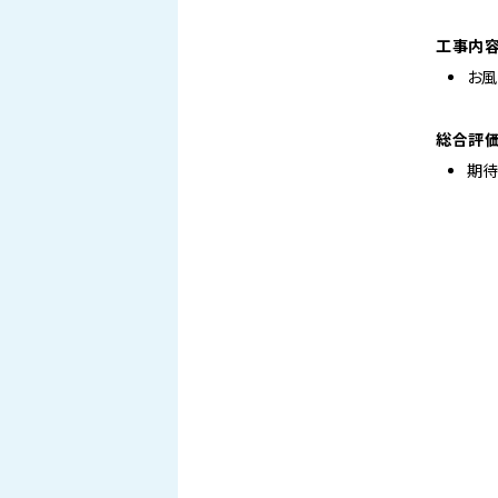
工事内
お風
総合評
期待