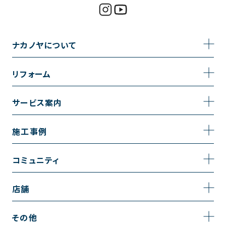
ナカノヤについて
事業内容
リフォーム
企業情報
トイレのリフォーム
サービス案内
採用情報
お風呂のリフォーム
サービスの流れ
施工事例
コーポレートサイト
キッチンのリフォーム
相談室・よくある質問
施工事例一覧
コミュニティ
洗面台のリフォーム
トイレの施工事例
コミュニティ
店舗
リノベーション
お風呂の施工事例
アルブル通信
越谷店
内装のリフォーム
その他