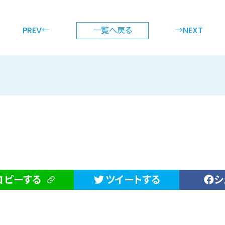
PREV←
一覧へ
戻る
→NEXT
コピーする
ツイートする
シ