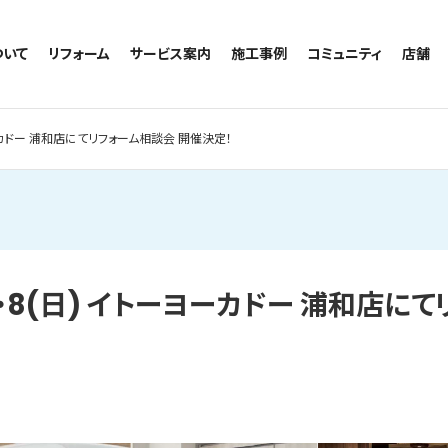
ついて
リフォーム
サービス案内
施工事例
コミュニティ
店舗
トイレのリフォーム
サービスの流れ
施工事例一覧
コミュニティ
越谷
お風呂のリフォーム
相談室・よくある質問
トイレの施工事例
アルブル通信
墨田
ヨーカドー 浦和店にてリフォーム相談会 開催決定！
キッチンのリフォーム
お風呂の施工事例
お知らせ
浦和
洗面台のリフォーム
キッチンの施工事例
ブログ
日本
リノベーション
洗面の施工事例
お客様の声
内装のリフォーム
協力会社様専用
水回りのリフォーム
土)・8(日) イトーヨーカドー 浦和店に
外壁のリフォーム
窓のリフォーム
玄関のリフォーム