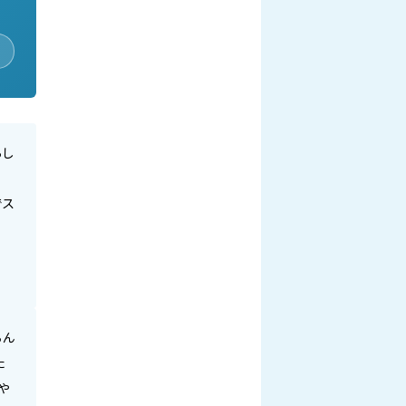
らし
でス
ちん
た
や