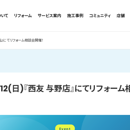
ついて
リフォーム
サービス案内
施工事例
コミュニティ
店舗
トイレのリフォーム
サービスの流れ
施工事例一覧
コミュニティ
越谷
お風呂のリフォーム
相談室・よくある質問
トイレの施工事例
アルブル通信
墨田
与野店』にてリフォーム相談会開催！
キッチンのリフォーム
お風呂の施工事例
お知らせ
浦和
洗面台のリフォーム
キッチンの施工事例
ブログ
日本
リノベーション
洗面の施工事例
お客様の声
内装のリフォーム
協力会社様専用
水回りのリフォーム
)・12(日)『西友 与野店』にてリフォー
外壁のリフォーム
窓のリフォーム
玄関のリフォーム
Event