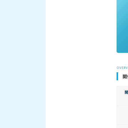
OVERV
開