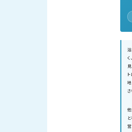
浴
く
見
ト
地
さ
他
と
営