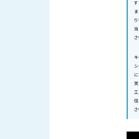
す
ま
り
当
さ
キ
シ
に
笑
工
信
さ