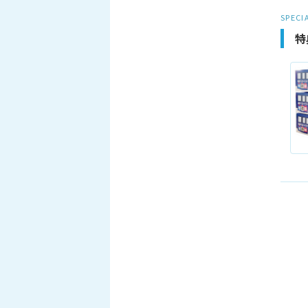
SPECI
特