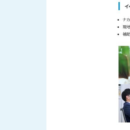
イ
ナカ
現地
補助