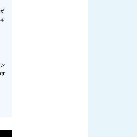
上が
て本
チン
ます