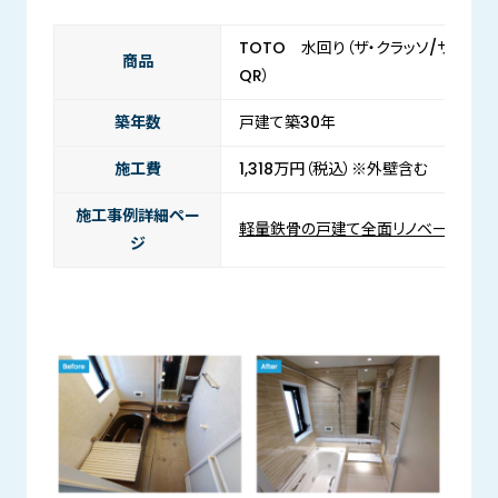
TOTO 水回り（ザ・クラッソ/サザナ/
商品
QR）
築年数
戸建て築30年
施工費
1,318万円（税込）※外壁含む
施工事例詳細ペー
軽量鉄骨の戸建て全面リノベーション
ジ