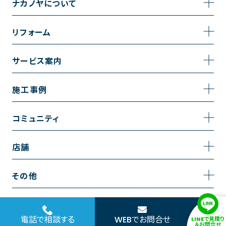
ナカノヤについて
事業内容
リフォーム
企業情報
トイレのリフォーム
サービス案内
採用情報
お風呂のリフォーム
サービスの流れ
施工事例
コーポレートサイト
キッチンのリフォーム
相談室・よくある質問
施工事例一覧
コミュニティ
洗面台のリフォーム
トイレの施工事例
コミュニティ
店舗
リノベーション
お風呂の施工事例
アルブル通信
越谷店
内装のリフォーム
その他
キッチンの施工事例
お知らせ
墨田店
水回りのリフォーム
お問い合わせ
洗面の施工事例
ブログ
浦和店
電話で相談する
WEBでお問合せ
LINEで見積り
外壁のリフォーム
サイトポリシー
＆お問合せ