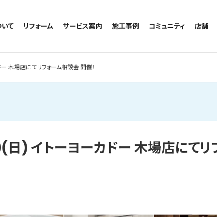
ついて
リフォーム
サービス案内
施工事例
コミュニティ
店舗
トイレのリフォーム
サービスの流れ
施工事例一覧
コミュニティ
越谷
お風呂のリフォーム
相談室・よくある質問
トイレの施工事例
アルブル通信
墨田
ーカドー 木場店にてリフォーム相談会 開催！
キッチンのリフォーム
お風呂の施工事例
お知らせ
浦和
洗面台のリフォーム
キッチンの施工事例
ブログ
日本
リノベーション
洗面の施工事例
お客様の声
内装のリフォーム
協力会社様専用
水回りのリフォーム
)・19(日) イトーヨーカドー 木場店にて
外壁のリフォーム
窓のリフォーム
玄関のリフォーム