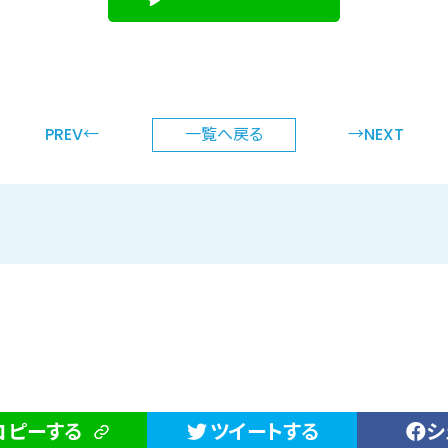
PREV←
一覧へ
戻る
→NEXT
コピーする
ツイートする
シ