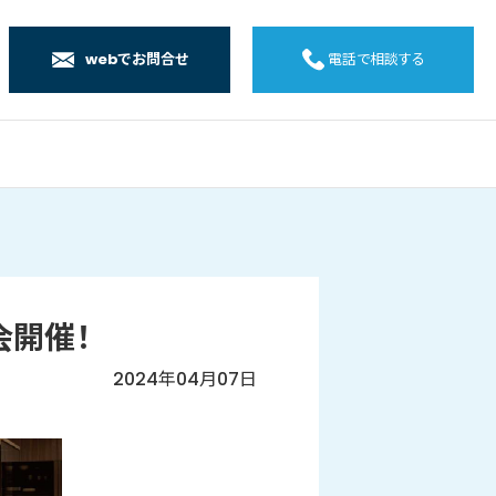
webでお問合せ
電話で相談する
店
店
店
橋店
会開催！
2024年04月07日