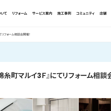
ついて
リフォーム
サービス案内
施工事例
コミュニティ
店舗
トイレのリフォーム
サービスの流れ
施工事例一覧
コミュニティ
越谷
お風呂のリフォーム
相談室・よくある質問
トイレの施工事例
アルブル通信
墨田
』にてリフォーム相談会開催！
キッチンのリフォーム
お風呂の施工事例
お知らせ
浦和
洗面台のリフォーム
キッチンの施工事例
ブログ
日本
リノベーション
洗面の施工事例
お客様の声
内装のリフォーム
協力会社様専用
水回りのリフォーム
12『錦糸町マルイ3Ｆ』にてリフォーム相談
外壁のリフォーム
窓のリフォーム
玄関のリフォーム