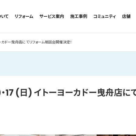
ついて
リフォーム
サービス案内
施工事例
コミュニティ
店舗
トイレのリフォーム
サービスの流れ
施工事例一覧
コミュニティ
越谷
お風呂のリフォーム
相談室・よくある質問
トイレの施工事例
アルブル通信
墨田
イトーヨーカドー曳舟店にてリフォーム相談会開催決定！
キッチンのリフォーム
お風呂の施工事例
お知らせ
浦和
洗面台のリフォーム
キッチンの施工事例
ブログ
日本
リノベーション
洗面の施工事例
お客様の声
内装のリフォーム
協力会社様専用
水回りのリフォーム
(土)・17 (日) イトーヨーカドー曳舟
外壁のリフォーム
窓のリフォーム
玄関のリフォーム