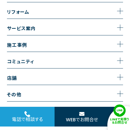
事業内容
リフォーム
企業情報
トイレのリフォーム
サービス案内
採用情報
お風呂のリフォーム
サービスの流れ
施工事例
コーポレートサイト
キッチンのリフォーム
相談室・よくある質問
施工事例一覧
コミュニティ
洗面台のリフォーム
トイレの施工事例
コミュニティ
店舗
リノベーション
お風呂の施工事例
アルブル通信
越谷店
内装のリフォーム
その他
キッチンの施工事例
お知らせ
墨田店
水回りのリフォーム
お問い合わせ
洗面の施工事例
ブログ
浦和店
電話で相談する
WEBでお問合せ
LINEで見積り
外壁のリフォーム
サイトポリシー
＆お問合せ
お客様の声