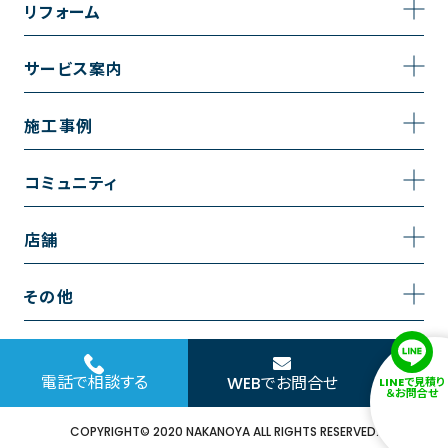
事業内容
リフォーム
企業情報
トイレのリフォーム
サービス案内
採用情報
お風呂のリフォーム
サービスの流れ
施工事例
コーポレートサイト
キッチンのリフォーム
相談室・よくある質問
施工事例一覧
コミュニティ
洗面台のリフォーム
トイレの施工事例
コミュニティ
店舗
リノベーション
お風呂の施工事例
アルブル通信
越谷店
内装のリフォーム
その他
キッチンの施工事例
お知らせ
墨田店
水回りのリフォーム
お問い合わせ
洗面の施工事例
ブログ
浦和店
電話で相談する
WEBでお問合せ
LINEで見積り
外壁のリフォーム
サイトポリシー
＆お問合せ
お客様の声
日本橋店
COPYRIGHT© 2020 NAKANOYA ALL RIGHTS RESERVED.
窓のリフォーム
協力会社様専用お問い合わせフォーム