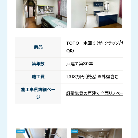
TOTO 水回り（ザ・クラッソ/サザナ/
商品
QR）
築年数
戸建て築30年
施工費
1,318万円（税込）※外壁含む
施工事例詳細ペー
軽量鉄骨の戸建て全面リノベーション
ジ