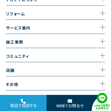
事業内容
リフォーム
企業情報
トイレのリフォーム
サービス案内
採用情報
お風呂のリフォーム
サービスの流れ
施工事例
コーポレートサイト
キッチンのリフォーム
相談室・よくある質問
施工事例一覧
コミュニティ
洗面台のリフォーム
トイレの施工事例
コミュニティ
店舗
リノベーション
お風呂の施工事例
アルブル通信
越谷店
内装のリフォーム
その他
キッチンの施工事例
お知らせ
墨田店
水回りのリフォーム
お問い合わせ
洗面の施工事例
ブログ
浦和店
電話で相談する
WEBでお問合せ
LINEで見積り
外壁のリフォーム
サイトポリシー
＆お問合せ