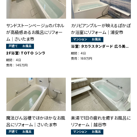
サンドストーンベージュのパネル
カリビアンブルーが映えるぽかぽ
が高級感あるお風呂にリフォー
か浴室にリフォーム│浦安市
ム｜さいたま市
マンション
お風呂
戸建て
お風呂
浴室：タカラスタンダード 広ろ美ろ浴室
2F浴室：TOTO シンラ
期間 ： 4日
費用 ： 169万円
期間 ： 4日
費用 ： 145万円
魔法びん浴槽でほかほかなお風
楽湯で1日の疲れを癒すお風呂に
呂にリフォーム｜さいたま市
リフォーム｜越谷市
戸建て
お風呂
マンション
お風呂