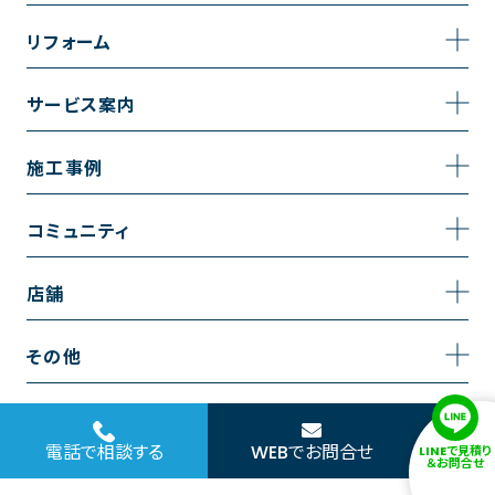
事業内容
リフォーム
企業情報
トイレのリフォーム
サービス案内
採用情報
お風呂のリフォーム
サービスの流れ
施工事例
コーポレートサイト
キッチンのリフォーム
相談室・よくある質問
施工事例一覧
コミュニティ
洗面台のリフォーム
トイレの施工事例
コミュニティ
店舗
リノベーション
お風呂の施工事例
アルブル通信
越谷店
内装のリフォーム
その他
キッチンの施工事例
お知らせ
墨田店
水回りのリフォーム
お問い合わせ
洗面の施工事例
ブログ
浦和店
電話で相談する
WEBでお問合せ
LINEで見積り
外壁のリフォーム
サイトポリシー
＆お問合せ
お客様の声