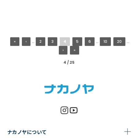
«
‹
...
2
3
4
5
6
...
10
20
...
›
»
4 / 25
ナカノヤについて