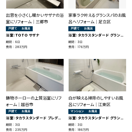
出窓を小さくし暖かいサザナの浴
家事ラク叶えるグランスパのお風
室にリフォーム｜三郷市
呂へリフォーム｜足立区
戸建て
お風呂
戸建て
お風呂
浴室：TOTO サザナ
浴室：タカラスタンダード グランスパ
期間 ： 6日
期間 ： 3日
費用 ： 283万円
費用 ： 176万円
鋳物ホーローの上質浴室にリフ
白が映える掃除のしやすいお風
ォーム｜越谷市
呂にリフォーム｜江東区
戸建て
お風呂
マンション
お風呂
浴室：タカラスタンダード プレデンシア
浴室：タカラスタンダード グランスパ
期間 ： 3日
期間 ： 3日
費用 ： 235万円
費用 ： 186万円