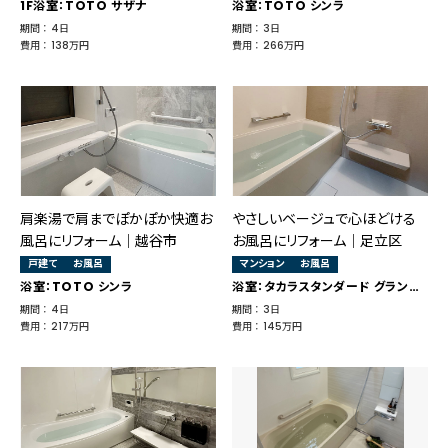
1F浴室：TOTO サザナ
浴室：TOTO シンラ
期間 ： 4日
期間 ： 3日
費用 ： 138万円
費用 ： 266万円
肩楽湯で肩までぽかぽか快適お
やさしいベージュで心ほどける
風呂にリフォーム｜越谷市
お風呂にリフォーム｜足立区
戸建て
お風呂
マンション
お風呂
浴室：TOTO シンラ
浴室：タカラスタンダード グランスパ
期間 ： 4日
期間 ： 3日
費用 ： 217万円
費用 ： 145万円