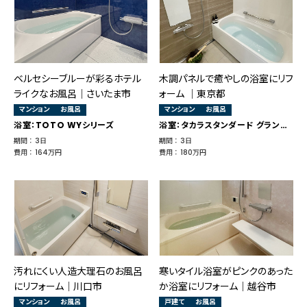
ベルセシーブルーが彩るホテル
木調パネルで癒やしの浴室にリフ
ライクなお風呂｜さいたま市
ォーム ​｜東京都
マンション
お風呂
マンション
お風呂
浴室：TOTO WYシリーズ
浴室：タカラスタンダード グランスパ
期間 ： 3日
期間 ： 3日
費用 ： 164万円
費用 ： 180万円
汚れにくい人造大理石のお風呂
寒いタイル浴室がピンクのあった
にリフォーム｜川口市
か浴室にリフォーム｜越谷市
マンション
お風呂
戸建て
お風呂