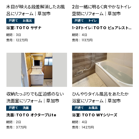
木目が映える段差解消したお風
2台一緒に明るく爽やかなトイレ
呂にリフォーム｜草加市
空間にリフォーム｜草加市
戸建て
お風呂
戸建て
トイレ
浴室：TOTO サザナ
1・2Fトイレ：TOTO ピュアレストQR
期間 ： 3日
期間 ： 4日
費用 ： 122万円
費用 ： 113万円
収納たっぷりでも圧迫感のない
ひんやりタイル風呂をあたたか
洗面室にリフォーム｜草加市
浴室にリフォーム｜草加市
戸建て
洗面
戸建て
お風呂
洗面：TOTO オクターブLite
浴室：TOTO WYシリーズ
期間 ： 2日
期間 ： 4日
費用 ： 37万円
費用 ： 142万円