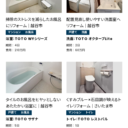
掃除のストレスを減らしたお風呂
配置見直し使いやすい洗面室へ
にリフォーム｜越谷市
リフォーム｜越谷市
マンション
お風呂
戸建て
洗面
浴室：TOTO WYシリーズ
洗面：TOTO オクターブLite
期間 ： 4日
期間 ： 2日
費用 ： 210万円
費用 ： 60万円
タイルのお風呂をヒヤッとしない
くすみブルー×石目調が映えるト
あたたかい浴室に｜越谷市
イレリフォーム｜さいたま市
戸建て
お風呂
マンション
トイレ
浴室：TOTO サザナ
トイレ：TOTO レストパル
期間 ： 5日
期間 ： 1日