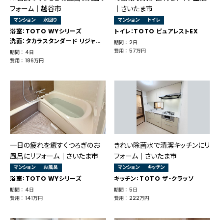
フォーム｜越谷市
｜さいたま市
マンション
水回り
マンション
トイレ
浴室：TOTO WYシリーズ
トイレ：TOTO ピュアレストEX
洗面：タカラスタンダード リジャスト
期間 ： 2日
費用 ： 57万円
期間 ： 4日
費用 ： 186万円
一日の疲れを癒すくつろぎのお
きれい除菌水で清潔キッチンにリ
風呂にリフォーム｜さいたま市
フォーム｜さいたま市
マンション
お風呂
マンション
キッチン
浴室：TOTO WYシリーズ
キッチン：TOTO ザ・クラッソ
期間 ： 4日
期間 ： 5日
費用 ： 141万円
費用 ： 222万円