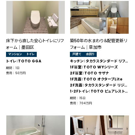
床下から直した安心トイレにリフ
築50年の水まわり＆配管更新リ
ォーム｜墨田区
フォーム｜草加市
マンション
トイレ
戸建て
水回り
トイレ：TOTO GGA
キッチン：タカラスタンダード リフィット
1F浴室：TOTO WYシリーズ
期間 ： 1日
2F浴室：TOTO サザナ
費用 ： 50万円
1F洗面：TOTO オクターブLite
2F洗面：タカラスタンダード リジャスト
1・2Fトイレ：TOTO ピュアレストQR
期間 ： 15日
費用 ： 704万円