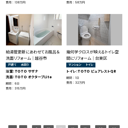
費用 ： 138万円
費用 ： 58万円
給湯管更新にあわせてお風呂＆
幾何学クロスが映えるトイレ空
洗面リフォーム｜越谷市
間にリフォーム｜台東区
戸建て
水回り
マンション
トイレ
浴室：TOTO サザナ
トイレ：TOTO ピュアレストQR
洗面：TOTO オクターブLite
期間 ： 1日
費用 ： 32万円
期間 ： 6日
費用 ： 315万円