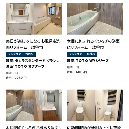
毎日が楽しみになるお風呂＆洗
木目に包まれるくつろぎの浴室
面リフォーム｜越谷市
にリフォーム｜越谷市
マンション
水回り
マンション
お風呂
浴室：タカラスタンダード グランスパ
浴室：TOTO WYシリーズ
洗面：TOTO オクターブ
期間 ： 3日
費用 ： 140万円
期間 ： 5日
費用 ： 228万円
木目調のくつろぎお風呂＆洗面リ
可動棚収納が便利なトイレ空間