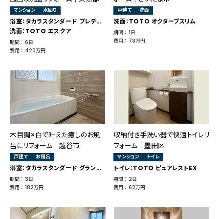
マンション
水回り
戸建て
洗面
浴室：タカラスタンダード プレデンシア
洗面：TOTO オクターブスリム
洗面：TOTO エスクア
期間 ： 1日
費用 ： 73万円
期間 ： 6日
費用 ： 420万円
木目調×白で叶えた癒しのお風
収納付き手洗い器で快適トイレリ
呂にリフォーム｜越谷市
フォーム｜墨田区
戸建て
お風呂
マンション
トイレ
浴室：タカラスタンダード グランスパ
トイレ：TOTO ピュアレストEX
期間 ： 3日
期間 ： 2日
費用 ： 182万円
費用 ： 62万円