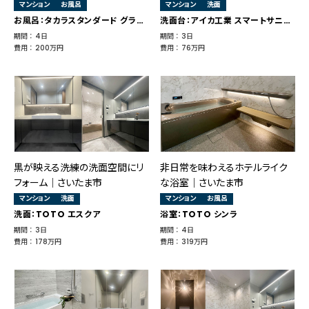
マンション
お風呂
マンション
洗面
お風呂：タカラスタンダード グランスパ
洗面台：アイカ工業 スマートサニタリー
期間 ： 4日
期間 ： 3日
費用 ： 200万円
費用 ： 76万円
黒が映える洗練の洗面空間にリ
非日常を味わえるホテルライク
フォーム｜さいたま市
な浴室｜さいたま市
マンション
洗面
マンション
お風呂
洗面：TOTO エスクア
浴室：TOTO シンラ
期間 ： 3日
期間 ： 4日
費用 ： 178万円
費用 ： 319万円