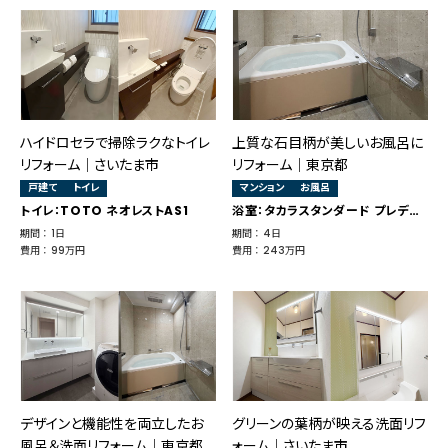
ハイドロセラで掃除ラクなトイレ
上質な石目柄が美しいお風呂に
リフォーム｜さいたま市
リフォーム｜東京都
戸建て
トイレ
マンション
お風呂
トイレ：TOTO ネオレストAS1
浴室：タカラスタンダード プレデンシア
期間 ： 1日
期間 ： 4日
費用 ： 99万円
費用 ： 243万円
デザインと機能性を両立したお
グリーンの葉柄が映える洗面リフ
風呂＆洗面リフォーム｜東京都
ォーム｜さいたま市