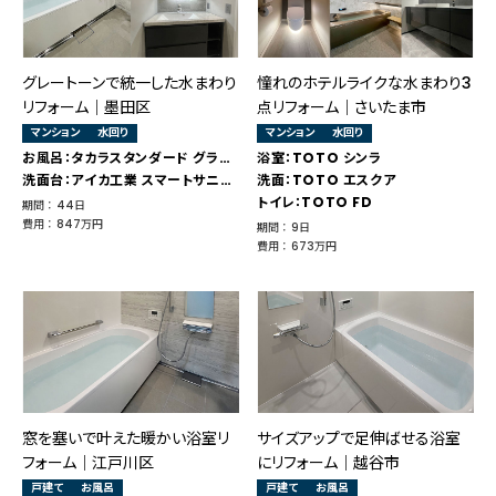
グレートーンで統一した水まわり
憧れのホテルライクな水まわり3
リフォーム｜墨田区
点リフォーム｜さいたま市
マンション
水回り
マンション
水回り
お風呂：タカラスタンダード グランスパ
浴室：TOTO シンラ
洗面台：アイカ工業 スマートサニタリー
洗面：TOTO エスクア
トイレ：TOTO FD
期間 ： 44日
費用 ： 847万円
期間 ： 9日
費用 ： 673万円
窓を塞いで叶えた暖かい浴室リ
サイズアップで足伸ばせる浴室
フォーム｜江戸川区
にリフォーム｜越谷市
戸建て
お風呂
戸建て
お風呂