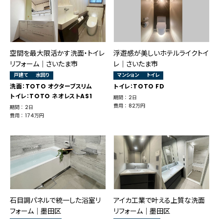
空間を最大限活かす洗面・トイレ
浮遊感が美しいホテルライクトイ
リフォーム｜さいたま市
レ｜さいたま市
戸建て
水回り
マンション
トイレ
洗面：TOTO オクターブスリム
トイレ：TOTO FD
トイレ：TOTO ネオレストAS1
期間 ： 2日
費用 ： 82万円
期間 ： 2日
費用 ： 174万円
石目調パネルで統一した浴室リ
アイカ工業で叶える上質な洗面
フォーム｜墨田区
リフォーム｜墨田区