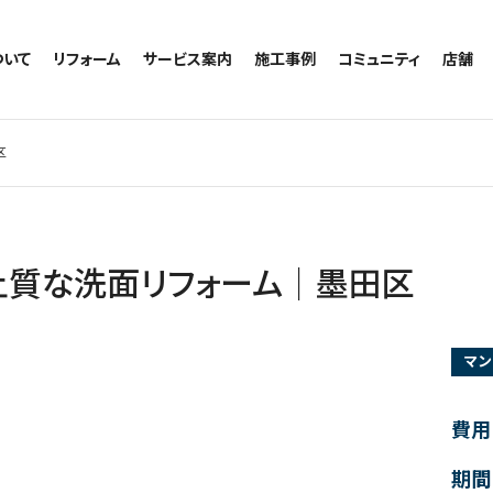
ついて
リフォーム
サービス案内
施工事例
コミュニティ
店舗
トイレのリフォーム
サービスの流れ
施工事例一覧
コミュニティ
越谷
お風呂のリフォーム
相談室・よくある質問
トイレの施工事例
アルブル通信
墨田
区
キッチンのリフォーム
お風呂の施工事例
お知らせ
浦和
洗面台のリフォーム
キッチンの施工事例
ブログ
日本
リノベーション
洗面の施工事例
お客様の声
内装のリフォーム
協力会社様専用
上質な洗面リフォーム│墨田区
水回りのリフォーム
外壁のリフォーム
マン
窓のリフォーム
玄関のリフォーム
費用
期間