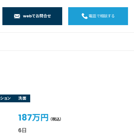
webでお問合せ
電話で相談する
店
店
店
橋店
ション
洗面
187万円
（税込）
6日