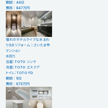
期間 ： 44日
費用 ： 847万円
憧れのホテルライクな水まわ
り3点リフォーム｜さいたま市
マンション
水回り
浴室：TOTO シンラ
洗面：TOTO エスクア
トイレ：TOTO FD
期間 ： 9日
費用 ： 673万円