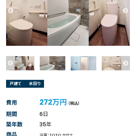
戸建て
水回り
272万円
費用
（税込）
期間
6日
築年数
35年
商品
浴室：TOTO サザナ