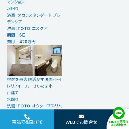
マンション
水回り
浴室：タカラスタンダード プレ
デンシア
洗面：TOTO エスクア
期間 ： 6日
費用 ： 420万円
空間を最大限活かす洗面・トイ
レリフォーム｜さいたま市
戸建て
水回り
洗面：TOTO オクターブスリム
トイレ：TOTO ネオレストAS1
期間 ： 2日
電話で相談する
WEBでお問合せ
LINEで見積り
＆お問合せ
費用 ： 174万円