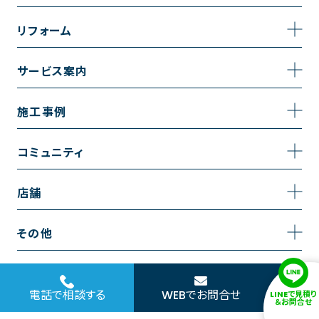
事業内容
リフォーム
企業情報
トイレのリフォーム
サービス案内
採用情報
お風呂のリフォーム
サービスの流れ
施工事例
コーポレートサイト
キッチンのリフォーム
相談室・よくある質問
施工事例一覧
コミュニティ
洗面台のリフォーム
トイレの施工事例
コミュニティ
店舗
リノベーション
お風呂の施工事例
アルブル通信
越谷店
内装のリフォーム
その他
キッチンの施工事例
お知らせ
墨田店
水回りのリフォーム
お問い合わせ
洗面の施工事例
ブログ
浦和店
電話で相談する
WEBでお問合せ
LINEで見積り
外壁のリフォーム
サイトポリシー
＆お問合せ