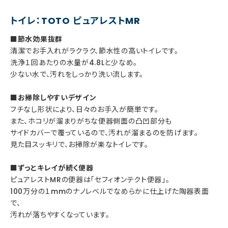
トイレ：TOTO ピュアレストMR
■節水効果抜群
清潔でお手入れがラクラク、節水性の高いトイレです。
洗浄１回あたりの水量が4.8Lと少なめ。
少ない水で、汚れをしっかり洗い流します。
■お掃除しやすいデザイン
フチなし形状により、日々のお手入が簡単です。
また、ホコリが溜まりがちな便器側面の凸凹部分も
サイドカバーで覆っているので、汚れが溜まるのを防げます。
見た目スッキリで、お掃除が楽なトイレです。
■ずっとキレイが続く便器
ピュアレストMRの便器は「セフィオンテクト便器」。
100万分の１mmのナノレベルでなめらかに仕上げた陶器表面
で、
汚れが落ちやすくなっています。