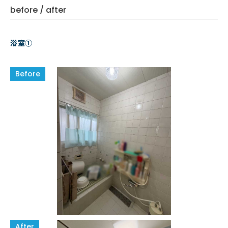
before / after
浴室①