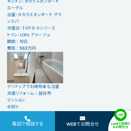
キッチン：タカラスタンダード
エーデル
浴室：タカラスタンダード グラ
ンスパ
洗面台：TOTO Vシリーズ
トイレ：LIXIL アメージュ
期間 ： 10日
費用 ： 563万円
クリナップでお掃除楽な浴室
洗面リフォーム│越谷市
マンション
水回り
浴室：クリナップ セレヴィア
洗面：クリナップ BGA
電話で相談する
WEBでお問合せ
LINEで見積り
期間 ： 6日
＆お問合せ