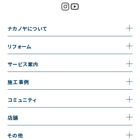
ナカノヤについて
事業内容
リフォーム
企業情報
トイレのリフォーム
サービス案内
採用情報
お風呂のリフォーム
サービスの流れ
施工事例
コーポレートサイト
キッチンのリフォーム
相談室・よくある質問
施工事例一覧
コミュニティ
洗面台のリフォーム
トイレの施工事例
コミュニティ
店舗
リノベーション
お風呂の施工事例
アルブル通信
越谷店
内装のリフォーム
その他