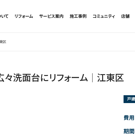
ついて
リフォーム
サービス案内
施工事例
コミュニティ
店舗
トイレのリフォーム
サービスの流れ
施工事例一覧
コミュニティ
越谷
お風呂のリフォーム
相談室・よくある質問
トイレの施工事例
アルブル通信
墨田
東区
キッチンのリフォーム
お風呂の施工事例
お知らせ
浦和
洗面台のリフォーム
キッチンの施工事例
ブログ
日本
リノベーション
洗面の施工事例
お客様の声
内装のリフォーム
協力会社様専用
広々洗面台にリフォーム｜江東区
水回りのリフォーム
外壁のリフォーム
戸
窓のリフォーム
玄関のリフォーム
費用
期間