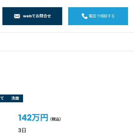
webでお問合せ
電話で相談する
店
店
店
橋店
建て
洗面
142万円
（税込）
3日