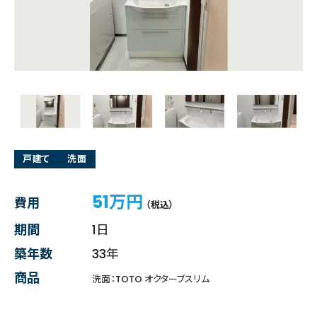
戸建て
洗面
51万円
費用
（税込）
期間
1日
築年数
33年
商品
洗面：TOTO オクターブスリム