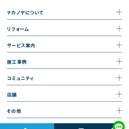
ナカノヤについて
事業内容
リフォーム
企業情報
トイレのリフォーム
サービス案内
採用情報
お風呂のリフォーム
サービスの流れ
施工事例
コーポレートサイト
キッチンのリフォーム
相談室・よくある質問
施工事例一覧
コミュニティ
洗面台のリフォーム
トイレの施工事例
コミュニティ
店舗
リノベーション
お風呂の施工事例
アルブル通信
越谷店
内装のリフォーム
その他
キッチンの施工事例
お知らせ
墨田店
水回りのリフォーム
お問い合わせ