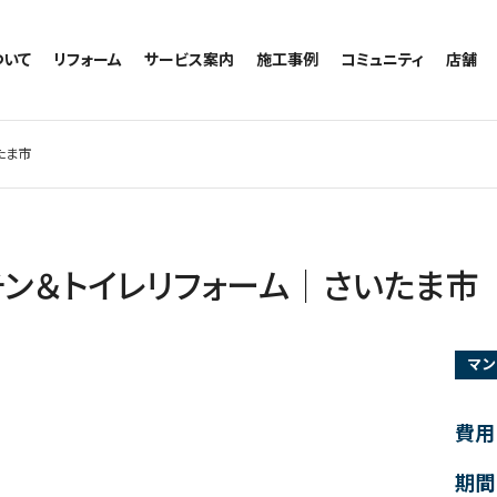
ついて
リフォーム
サービス案内
施工事例
コミュニティ
店舗
トイレのリフォーム
サービスの流れ
施工事例一覧
コミュニティ
越谷
お風呂のリフォーム
相談室・よくある質問
トイレの施工事例
アルブル通信
墨田
たま市
キッチンのリフォーム
お風呂の施工事例
お知らせ
浦和
洗面台のリフォーム
キッチンの施工事例
ブログ
日本
リノベーション
洗面の施工事例
お客様の声
内装のリフォーム
協力会社様専用
ン＆トイレリフォーム｜さいたま市
水回りのリフォーム
外壁のリフォーム
マン
窓のリフォーム
玄関のリフォーム
費用
期間