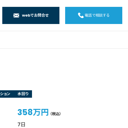
webでお問合せ
電話で相談する
店
店
店
橋店
ション
水回り
358万円
（税込）
7日