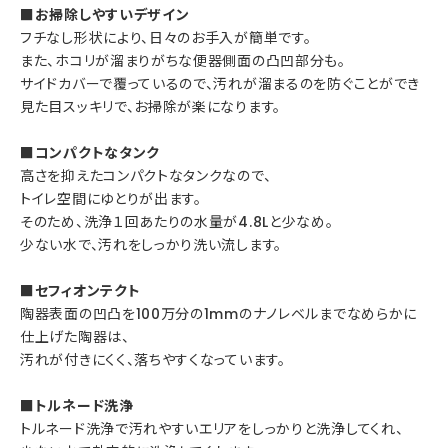
■お掃除しやすいデザイン
フチなし形状により、日々のお手入が簡単です。
また、ホコリが溜まりがちな便器側面の凸凹部分も。
サイドカバーで覆っているので、汚れが溜まるのを防ぐことができ
見た目スッキリで、お掃除が楽になります。
■コンパクトなタンク
高さを抑えたコンパクトなタンクなので、
トイレ空間にゆとりが出ます。
そのため、洗浄１回あたりの水量が4.8Lと少なめ。
少ない水で、汚れをしっかり洗い流します。
■セフィオンテクト
陶器表面の凹凸を100万分の1mmのナノレベルまでなめらかに
仕上げた陶器は、
汚れが付きにくく、落ちやすくなっています。
■トルネード洗浄
トルネード洗浄で汚れやすいエリアをしっかりと洗浄してくれ、