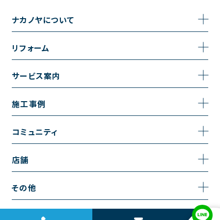
ナカノヤについて
事業内容
リフォーム
企業情報
トイレのリフォーム
サービス案内
採用情報
お風呂のリフォーム
サービスの流れ
施工事例
コーポレートサイト
キッチンのリフォーム
相談室・よくある質問
施工事例一覧
コミュニティ
洗面台のリフォーム
トイレの施工事例
コミュニティ
店舗
リノベーション
お風呂の施工事例
アルブル通信
越谷店
内装のリフォーム
その他
キッチンの施工事例
お知らせ
墨田店
水回りのリフォーム
お問い合わせ
洗面の施工事例