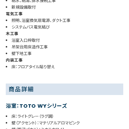
給水、給湯、排水接続工事
新規設備取付
電気工事
照明、浴室換気扇電源、ダクト工事
システムバス電気結び
木工事
浴室入口枠取付
吊架台用床造作工事
壁下地工事
内装工事
床：フロアタイル貼り替え
商品詳細
浴室：TOTO WYシリーズ
床：ライトグレー（ラグ調）
壁（アクセント）：マテリアルアロマピンク